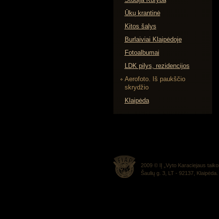
Ūkų krantinė
Kitos šalys
Burlaiviai Klaipėdoje
Fotoalbumai
LDK pilys, rezidencijos
Aerofoto. Iš paukščio
skrydžio
Klaipėda
2009 © IĮ „Vyto Karaciejaus taikom
Šaulių g. 3, LT - 92137, Klaipėda.