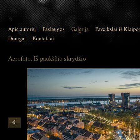
Apie autorių
Paslaugos
Galerija
Paveikslai iš Klaipė
Draugai
Kontaktai
Aerofoto. Iš paukščio skrydžio