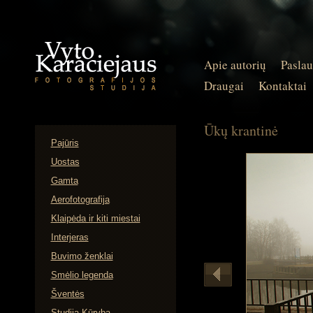
Apie autorių
Pasla
Draugai
Kontaktai
Ūkų krantinė
Pajūris
Uostas
Gamta
Aerofotografija
Klaipėda ir kiti miestai
Interjeras
Buvimo ženklai
Smėlio legenda
Šventės
Studija Kūryba