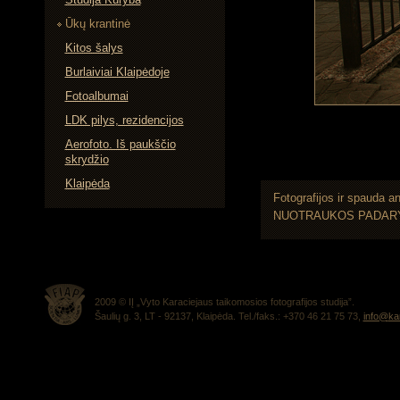
Ūkų krantinė
Kitos šalys
Burlaiviai Klaipėdoje
Fotoalbumai
LDK pilys, rezidencijos
Aerofoto. Iš paukščio
skrydžio
Klaipėda
Fotografijos ir spauda 
NUOTRAUKOS PADARY
2009 © IĮ „Vyto Karaciejaus taikomosios fotografijos studija”.
Šaulių g. 3, LT - 92137, Klaipėda. Tel./faks.: +370 46 21 75 73,
info@
kar